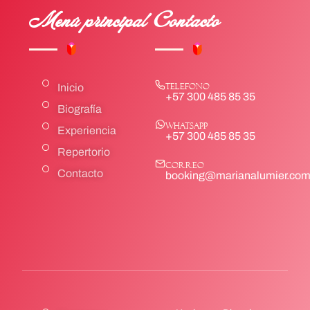
Menú principal
Contacto
Inicio
Telefono
+57 300 485 85 35
Biografía
Whatsapp
Experiencia
+57 300 485 85 35
Repertorio
Correo
Contacto
booking@marianalumier.co